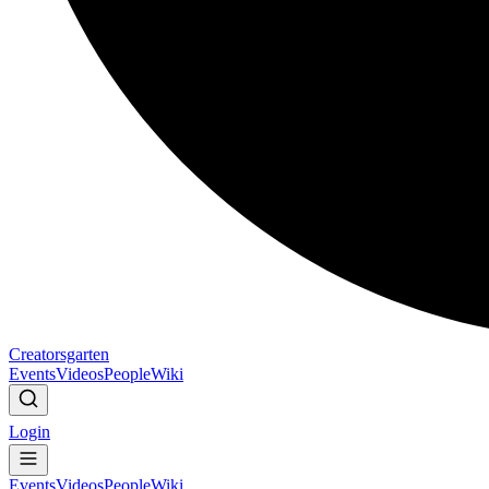
Creatorsgarten
Events
Videos
People
Wiki
Login
Events
Videos
People
Wiki