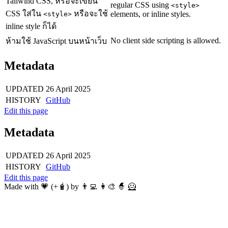
Tailwind CSS, หรือจะเขียน
regular CSS using
<style>
CSS ใส่ใน
หรือจะใช้
elements, or inline styles.
<style>
inline style ก็ได้
No client side scripting is allowed.
ห้ามใช้ JavaScript บนหน้าเว็บ
Metadata
UPDATED
26 April 2025
HISTORY
GitHub
Edit this page
Metadata
UPDATED
26 April 2025
HISTORY
GitHub
Edit this page
Made with 💗 (+🧋) by 👨‍💻 👩‍🎨 🧙 🦸