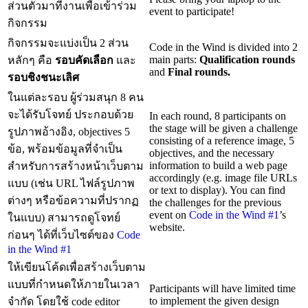
ส่วนตัวมาที่งานเพื่อเข้าร่วม
event to participate!
กิจกรรม
กิจกรรมจะแบ่งเป็น 2 ส่วน
Code in the Wind is divided into 2
main parts:
Qualification rounds
หลักๆ คือ
รอบคัดเลือก
และ
and
Final rounds.
รอบชิงชนะเลิศ
ในแต่ละรอบ ผู้ร่วมสนุก 8 คน
จะได้รับโจทย์ ประกอบด้วย
In each round, 8 participants on
the stage will be given a challenge
รูปภาพอ้างอิง, objectives 5
consisting of a reference image, 5
ข้อ, พร้อมข้อมูลที่จำเป็น
objectives, and the necessary
information to build a web page
สำหรับการสร้างหน้าเว็บตาม
accordingly (e.g. image file URLs
แบบ (เช่น URL ไฟล์รูปภาพ
or text to display). You can find
ต่างๆ หรือข้อความที่ปรากฏ
the challenges for the previous
event on
Code in the Wind #1
’s
ในแบบ) สามารถดูโจทย์
website.
ก่อนๆ ได้ที่เว็บไซต์ของ
Code
in the Wind #1
ให้เขียนโค้ดเพื่อสร้างเว็บตาม
แบบที่กำหนดให้ภายในเวลา
Participants will have limited time
to implement the given design
จำกัด โดยใช้ code editor