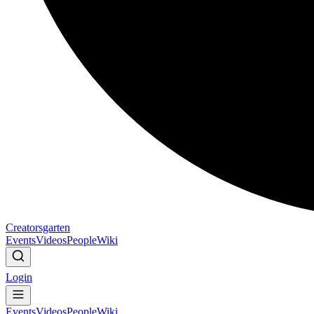
Creatorsgarten
Events
Videos
People
Wiki
Login
Events
Videos
People
Wiki