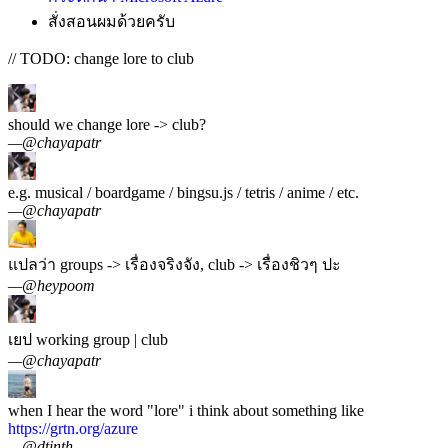
สั่งสอนผมด้วยครับ
// TODO: change lore to club
should we change lore -> club?
—
@chayapatr
e.g. musical / boardgame / bingsu.js / tetris / anime / etc.
—
@chayapatr
แปลว่า groups -> เรื่องจริงจัง, club -> เรื่องชิวๆ ปะ
—
@heypoom
เยป working group | club
—
@chayapatr
when I hear the word "lore" i think about something like
https://grtn.org/azure
—
@dtinth