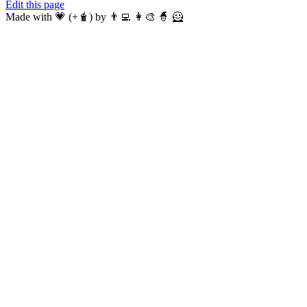
Edit this page
Made with 💗 (+🧋) by 👨‍💻 👩‍🎨 🧙 🦸