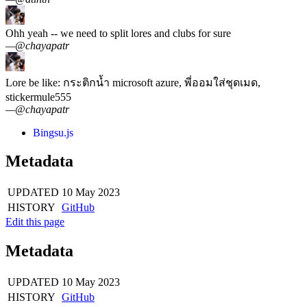
Ohh yeah -- we need to split lores and clubs for sure
—
@chayapatr
Lore be like: กระติกน้ำ microsoft azure, พี่ออมใส่ชุดเมด,
stickermule555
—
@chayapatr
Bingsu.js
Metadata
UPDATED
10 May 2023
HISTORY
GitHub
Edit this page
Metadata
UPDATED
10 May 2023
HISTORY
GitHub