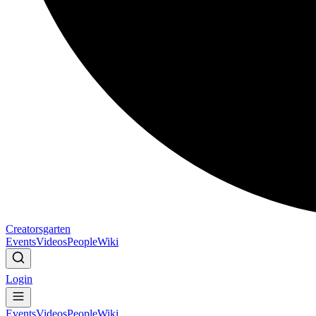
Creatorsgarten
Events
Videos
People
Wiki
Login
Events
Videos
People
Wiki