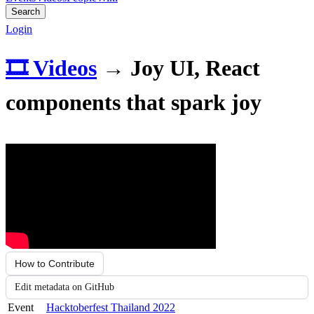
Search
Login
🎞️ Videos
→
Joy UI, React
components that spark joy
How to Contribute
Edit metadata on GitHub
Event
Hacktoberfest Thailand 2022