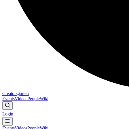
Creatorsgarten
Events
Videos
People
Wiki
Login
Events
Videos
People
Wiki