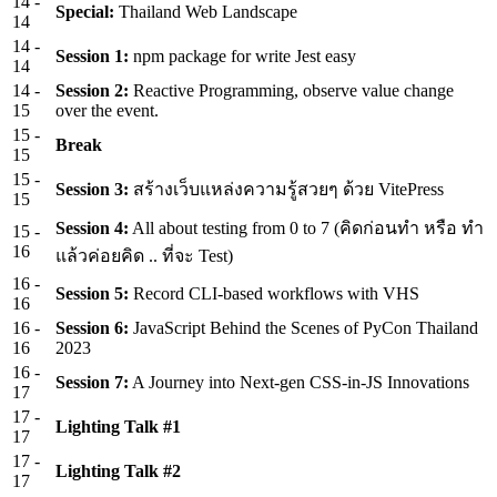
14
-
Special:
Thailand Web Landscape
14
14
-
Session 1:
npm package for write Jest easy
14
14
-
Session 2:
Reactive Programming, observe value change
15
over the event.
15
-
Break
15
15
-
Session 3:
สร้างเว็บแหล่งความรู้สวยๆ ด้วย VitePress
15
Session 4:
All about testing from 0 to 7 (คิดก่อนทำ หรือ ทำ
15
-
16
แล้วค่อยคิด .. ที่จะ Test)
16
-
Session 5:
Record CLI-based workflows with VHS
16
16
-
Session 6:
JavaScript Behind the Scenes of PyCon Thailand
16
2023
16
-
Session 7:
A Journey into Next-gen CSS-in-JS Innovations
17
17
-
Lighting Talk #1
17
17
-
Lighting Talk #2
17