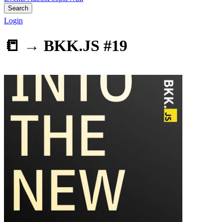
Search
Login
📒 →
BKK.JS #19