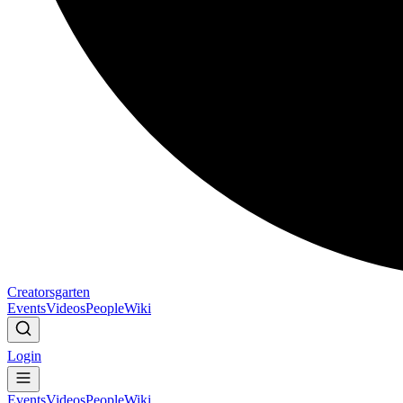
Creatorsgarten
Events
Videos
People
Wiki
Login
Events
Videos
People
Wiki